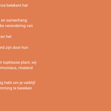
nce betekent het
ng en samenhang
ke verandering van
van het
rd zijn door hun
n topklasse plant, wij
armonieus, vloeiend
ig hebt om je verblijf
temming te bereiken
?