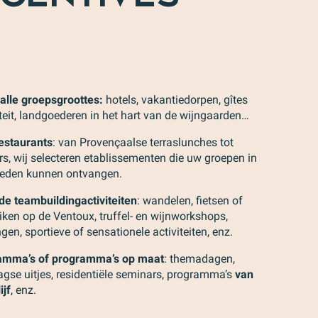
lle groepsgroottes:
hotels, vakantiedorpen, gîtes
teit, landgoederen in het hart van de wijngaarden…
estaurants
: van Provençaalse terraslunches tot
s, wij selecteren etablissementen die uw groepen in
eden kunnen ontvangen.
nde teambuildingactiviteiten
: wandelen, fietsen of
iken op de Ventoux, truffel- en wijnworkshops,
gen, sportieve of sensationele activiteiten, enz.
ramma’s of programma’s op maat
: themadagen,
aagse uitjes, residentiële seminars, programma’s
van
ijf
, enz.