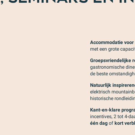
Accommodatie voor a
met een grote capaci
Groepsvriendelijke r
gastronomische diner
de beste omstandigh
Natuurlijk inspirere
ants en maaltijden
elektrisch mountainb
roepen, seminars &
historische rondleidin
ma-ideeën voor uw
incentives
pen en seminars
Kant-en-klare prog
incentives, 2 tot 4-d
één dag
of
kort verbl