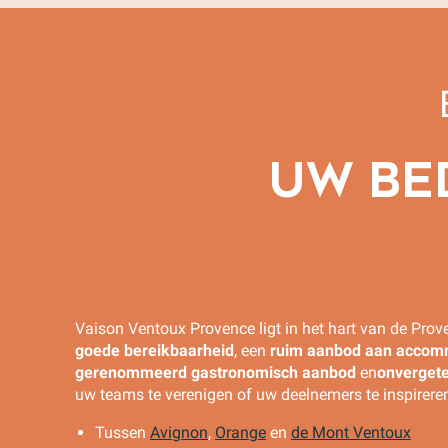
UW BE
Vaison Ventoux Provence ligt in het hart van de Prov
goede bereikbaarheid
, een
ruim aanbod aan accom
gerenommeerd gastronomisch aanbod
en
onvergetel
uw teams te verenigen of uw deelnemers te inspirere
Tussen
Avignon
,
Orange
en
de Mont Ventoux