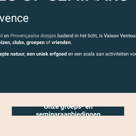
ovence
il
en
Provençaalse dorpjes
badend in het licht, is
Vaison Ventou
izen, clubs,
groepen
of
vrienden
.
repte natuur, een uniek erfgoed
en een scala aan activiteiten vo
Onze groeps- en
seminaraanbiedingen