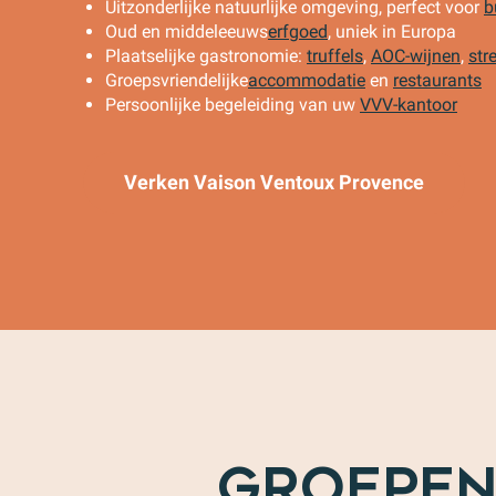
Uitzonderlijke natuurlijke omgeving, perfect voor
b
Oud en middeleeuws
erfgoed
, uniek in Europa
Plaatselijke gastronomie:
truffels
,
AOC-wijnen
,
str
Groepsvriendelijke
accommodatie
en
restaurants
Persoonlijke begeleiding van uw
VVV-kantoor
Verken Vaison Ventoux Provence
GROEPEN,