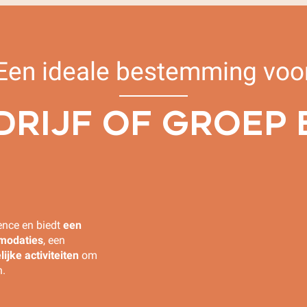
Een ideale bestemming voo
DRIJF OF GROEP 
ence en biedt
een
modaties
, een
ijke activiteiten
om
n.