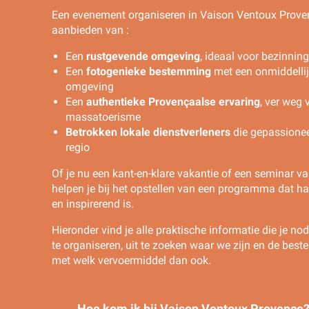
Een evenement organiseren in Vaison Ventoux Prove
aanbieden van :
Een
rustgevende omgeving
, ideaal voor bezinni
Een
fotogenieke bestemming
met een onmiddellij
omgeving
Een
authentieke Provençaalse ervaring
, ver weg 
massatoerisme
Betrokken lokale dienstverleners
die gepassionee
regio
Of je nu een kant-en-klare vakantie of een seminar va
helpen je bij het opstellen van een programma dat h
en inspirerend is.
Hieronder vind je alle praktische informatie die je nod
te organiseren, uit te zoeken waar we zijn en de bes
met welk vervoermiddel dan ook.
Hoe kom ik bij Vaison Ventoux Provence