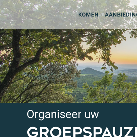
Aller
au
KOMEN
AANBIEDIN
contenu
principal
Organiseer uw
GROEPSPAUZE