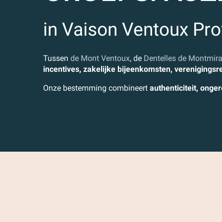
in Vaison Ventoux Pr
Tussen
de Mont Ventoux
, de
Dentelles de Montmira
incentives, zakelijke bijeenkomsten, verenigingsre
Onze bestemming combineert
authenticiteit, onge
Hoe kom ik daar?
De nieuwsbrief ontvangen