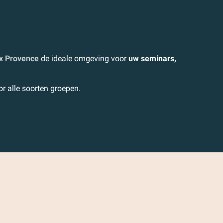
x Provence
de ideale omgeving voor
uw seminars,
or alle soorten groepen.
Programma-ideeën voor uw
groepen en seminars
Neem contact met ons op