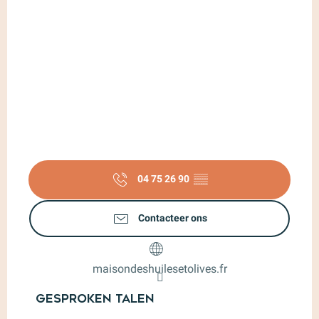
04 75 26 90
▒▒
Contacteer ons
maisondeshuilesetolives.fr
Gesproken talen
Gesproken talen