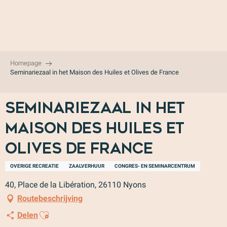
Aller
au
contenu
principal
Homepage
Seminariezaal in het Maison des Huiles et Olives de France
Seminariezaal in het
Maison des Huiles et
Olives de France
OVERIGE RECREATIE
ZAALVERHUUR
CONGRES- EN SEMINARCENTRUM
40, Place de la Libération, 26110 Nyons
Routebeschrijving
Ajouter aux favoris
Delen