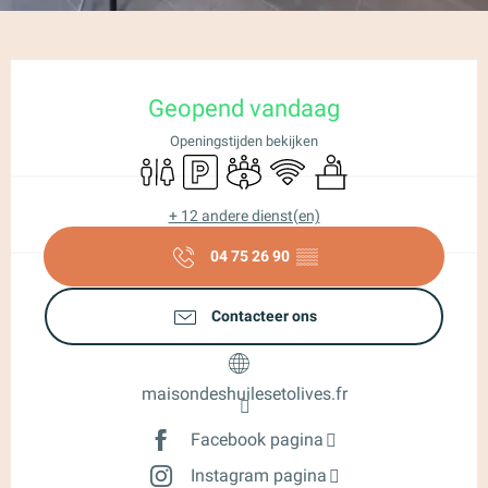
Openingstijden en contactgegeve
Geopend vandaag
Openingstijden bekijken
Toiletten
Parkeerplaats
Vergaderzaal
Wifi
Seminars
+ 12 andere dienst(en)
04 75 26 90
▒▒
Contacteer ons
maisondeshuilesetolives.fr
Facebook pagina
Instagram pagina