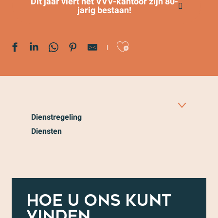
Dit jaar viert het VVV-kantoor zijn 80-
jarig bestaan!
Ajouter au
Dienstregeling
Diensten
Info punten
Ons team
Onze verplichtingen
Onze CSR-aanpak
HOE U ONS KUNT
VINDEN