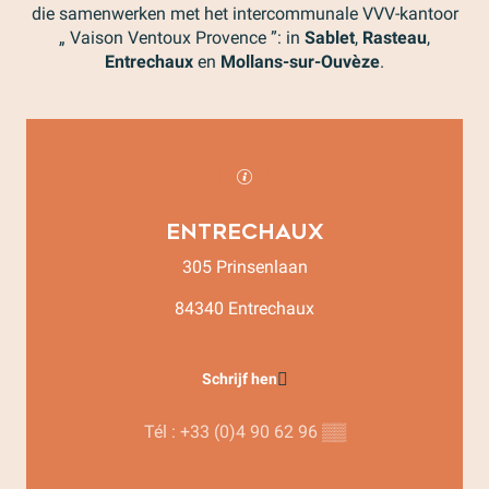
die samenwerken met het intercommunale VVV-kantoor
„ Vaison Ventoux Provence ”: in
Sablet
,
Rasteau
,
Entrechaux
en
Mollans-sur-Ouvèze
.
Entrechaux
305 Prinsenlaan
84340 Entrechaux
Schrijf hen
Tél :
+33 (0)4 90 62 96
▒▒