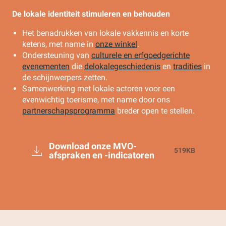
De lokale identiteit stimuleren en behouden
Het benadrukken van lokale vakkennis en korte
ketens, met name in
onze winkel
.
Ondersteuning van
culturele en erfgoedgerichte
evenementen
die
de
lokale
geschiedenis
en
tradities
in
de schijnwerpers zetten.
Samenwerking met lokale actoren voor een
evenwichtig toerisme, met name door ons
partnerschapsprogramma
breder open te stellen.
Download onze MVO-
519KB
afspraken en -indicatoren