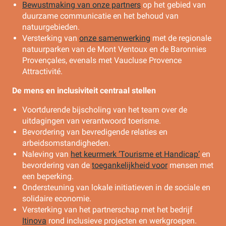
Bewustmaking van onze partners
op het gebied van
duurzame communicatie en het behoud van
natuurgebieden.
Versterking van
onze samenwerking
met de regionale
natuurparken van de Mont Ventoux en de Baronnies
Provençales, evenals met Vaucluse Provence
Attractivité.
De mens en inclusiviteit centraal stellen
Voortdurende bijscholing van het team over de
uitdagingen van verantwoord toerisme.
Bevordering van bevredigende relaties en
arbeidsomstandigheden.
Naleving van
het keurmerk ‘Tourisme et Handicap’
en
bevordering van de
toegankelijkheid voor
mensen met
een beperking.
Ondersteuning van lokale initiatieven in de sociale en
solidaire economie.
Versterking van het partnerschap met het bedrijf
Itinova
rond inclusieve projecten en werkgroepen.