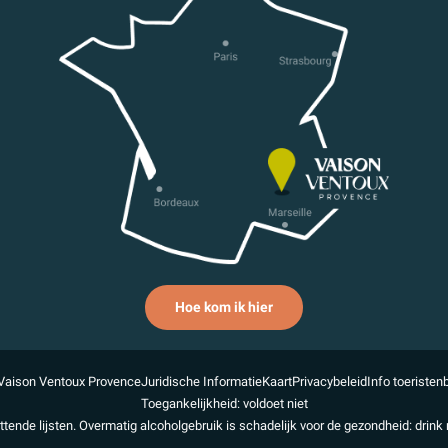
Hoe kom ik hier
Vaison Ventoux Provence
Juridische Informatie
Kaart
Privacybeleid
Info toeristen
Toegankelijkheid: voldoet niet
uttende lijsten. Overmatig alcoholgebruik is schadelijk voor de gezondheid: drink