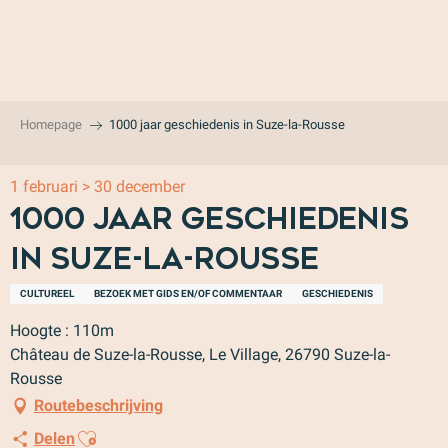
Aller
au
contenu
principal
Homepage
1000 jaar geschiedenis in Suze-la-Rousse
1 februari > 30 december
1000 jaar geschiedenis
in Suze-la-Rousse
CULTUREEL
BEZOEK MET GIDS EN/OF COMMENTAAR
GESCHIEDENIS
Hoogte : 110m
Château de Suze-la-Rousse, Le Village, 26790 Suze-la-
Rousse
Routebeschrijving
Ajouter aux favoris
Delen