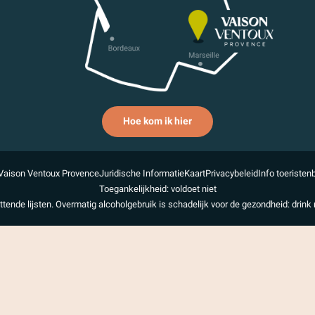
Hoe kom ik hier
Vaison Ventoux Provence
Juridische Informatie
Kaart
Privacybeleid
Info toeristen
Toegankelijkheid: voldoet niet
uttende lijsten. Overmatig alcoholgebruik is schadelijk voor de gezondheid: drink