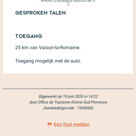
www.chateaux-ladrome.fr
Gesproken talen
Gesproken talen
Toegang
Toegang
25 km van Vaison-la-Romaine.
Toegang mogelijk met de auto.
Bijgewerkt op 19 juni 2026 in 14:22
door Office de Tourisme Drôme Sud Provence
(Aanbiedingscode :
7545660
)
Een fout melden