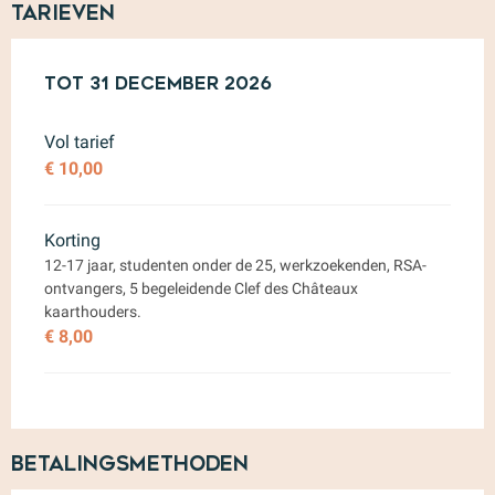
Tarieven
Van
Tot
1 februari 2026
31 december 2026
tot
31 december 2026
Vol tarief
€ 10,00
Korting
12-17 jaar, studenten onder de 25, werkzoekenden, RSA-
ontvangers, 5 begeleidende Clef des Châteaux
kaarthouders.
€ 8,00
Betalingsmethoden