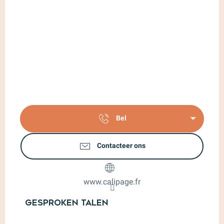
Bel
Contacteer ons
www.calipage.fr
Gesproken talen
Gesproken talen