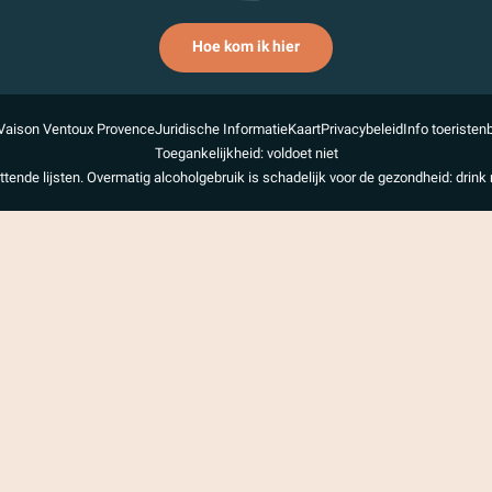
Hoe kom ik hier
Vaison Ventoux Provence
Juridische Informatie
Kaart
Privacybeleid
Info toeristen
Toegankelijkheid: voldoet niet
uttende lijsten. Overmatig alcoholgebruik is schadelijk voor de gezondheid: drink