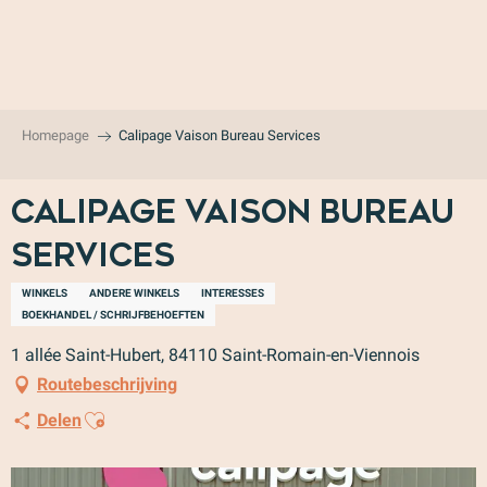
Aller
au
contenu
principal
Homepage
Calipage Vaison Bureau Services
Calipage Vaison Bureau
Services
WINKELS
ANDERE WINKELS
INTERESSES
BOEKHANDEL / SCHRIJFBEHOEFTEN
1 allée Saint-Hubert, 84110 Saint-Romain-en-Viennois
Routebeschrijving
Ajouter aux favoris
Delen