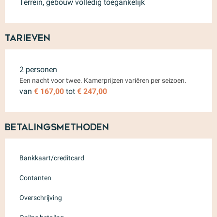
Terrein, gebouw volledig toegankelijk
Tarieven
Tarieven 2026
2 personen
Een nacht voor twee. Kamerprijzen variëren per seizoen.
van
€ 167,00
tot
€ 247,00
Betalingsmethoden
Bankkaart/creditcard
Contanten
Overschrijving