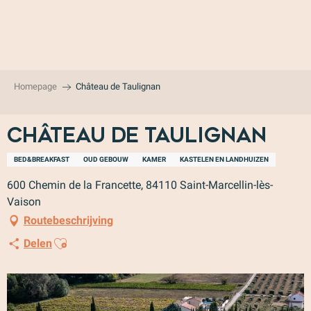
Aller
au
contenu
principal
Homepage
Château de Taulignan
Château de Taulignan
BED&BREAKFAST
OUD GEBOUW
KAMER
KASTELEN EN LANDHUIZEN
600 Chemin de la Francette, 84110 Saint-Marcellin-lès-
Vaison
Routebeschrijving
Ajouter aux favoris
Delen