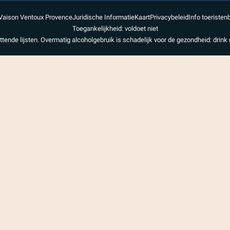
Vaison Ventoux Provence
Juridische Informatie
Kaart
Privacybeleid
Info toeristen
Toegankelijkheid: voldoet niet
uttende lijsten. Overmatig alcoholgebruik is schadelijk voor de gezondheid: drink