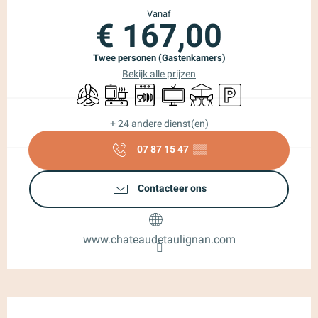
Vanaf
€ 167,00
Twee personen (Gastenkamers)
Bekijk alle prijzen
Met airco
Kookplaat
Vaatwassers
Televisie
Terras
Parkeerplaats
+ 24 andere dienst(en)
07 87 15 47
▒▒
Contacteer ons
www.chateaudetaulignan.com
Beschrijving