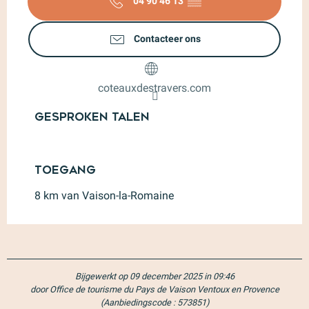
04 90 46 13
▒▒
Contacteer ons
coteauxdestravers.com
Gesproken talen
Gesproken talen
Toegang
Toegang
8 km van Vaison-la-Romaine
Bijgewerkt op 09 december 2025 in 09:46
door Office de tourisme du Pays de Vaison Ventoux en Provence
(Aanbiedingscode :
573851
)