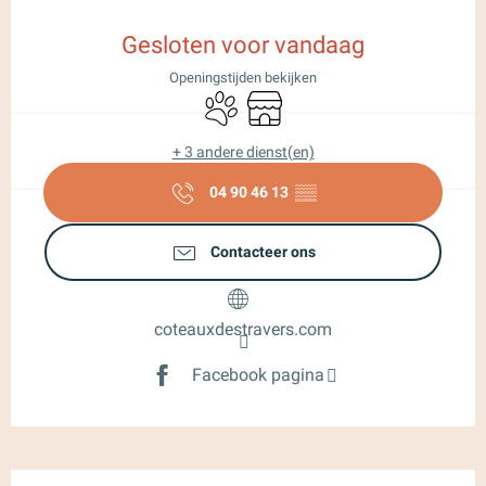
Openingstijden en contactgegeve
Gesloten voor vandaag
Openingstijden bekijken
Dieren toegelaten
Winkel op
+ 3 andere dienst(en)
04 90 46 13
▒▒
Contacteer ons
coteauxdestravers.com
Facebook pagina
Beschrijving