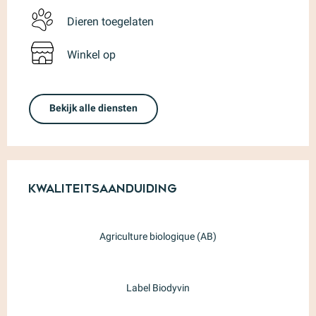
Dieren toegelaten
Winkel op
Bekijk alle diensten
Dienstverlening
Kwaliteitsaanduiding
Kwaliteitsaanduiding
Agriculture biologique (AB)
Label Biodyvin