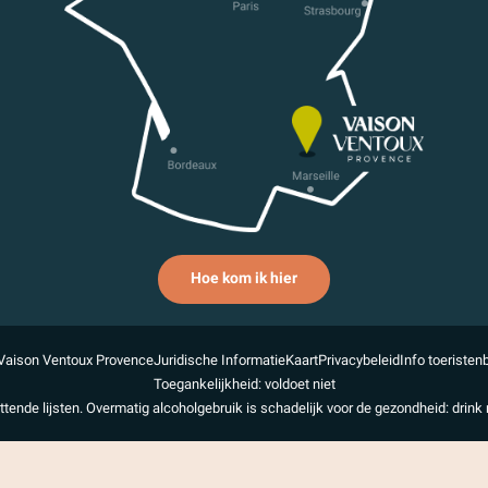
Hoe kom ik hier
Vaison Ventoux Provence
Juridische Informatie
Kaart
Privacybeleid
Info toeristen
Toegankelijkheid: voldoet niet
uttende lijsten. Overmatig alcoholgebruik is schadelijk voor de gezondheid: drink