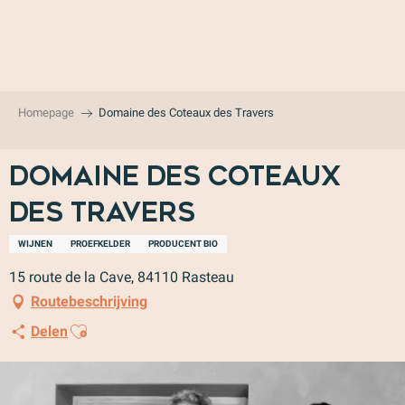
Aller
au
contenu
principal
Homepage
Domaine des Coteaux des Travers
Domaine des Coteaux
des Travers
WIJNEN
PROEFKELDER
PRODUCENT BIO
15 route de la Cave, 84110 Rasteau
Routebeschrijving
Ajouter aux favoris
Delen