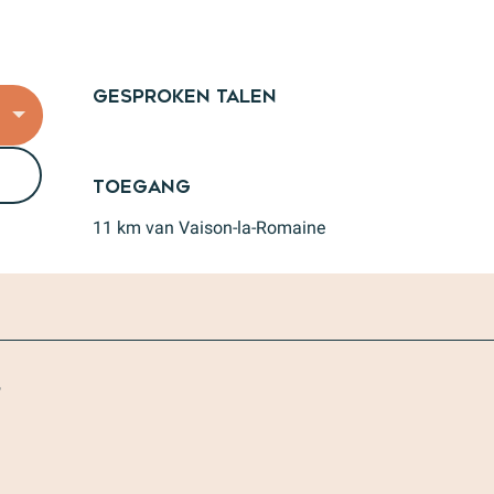
Gesproken talen
Gesproken talen
Toegang
Toegang
11 km van Vaison-la-Romaine