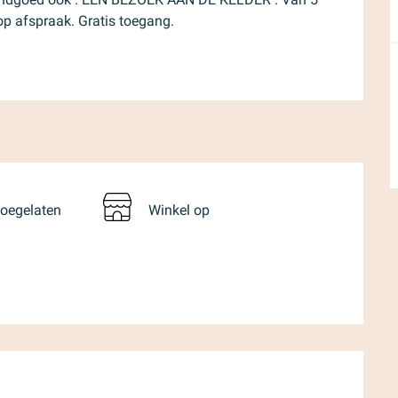
n op afspraak. Gratis toegang.
toegelaten
Winkel op
g