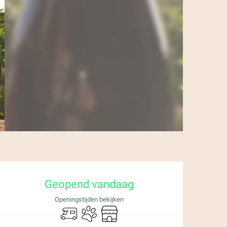
Openingstijden en 
Geopend vandaag
Openingstijden bekijken
Camper
Dieren toegelaten
Winkel op