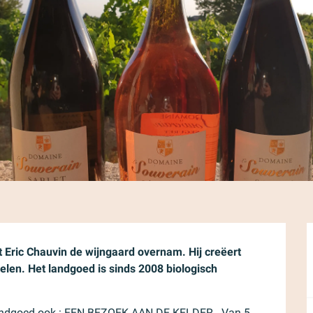
 Eric Chauvin de wijngaard overnam. Hij creëert 
delen. Het landgoed is sinds 2008 biologisch 
landgoed ook : EEN BEZOEK AAN DE KELDER . Van 5 