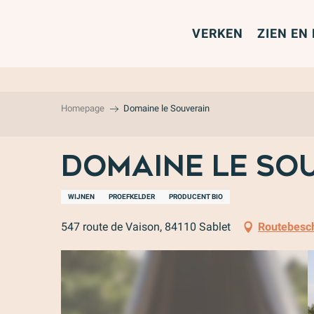
Aller
au
VERKEN
ZIEN EN
contenu
principal
Homepage
Domaine le Souverain
Domaine le So
WIJNEN
PROEFKELDER
PRODUCENT BIO
547 route de Vaison, 84110 Sablet
Routebesch