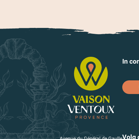
In con
Abo
Volg 
Avenue du Général de Gaulle