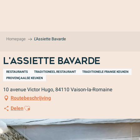
Aller
au
contenu
principal
Homepage
L'Assiette Bavarde
L'Assiette Bavarde
RESTAURANTS
TRADITIONEEL RESTAURANT
TRADITIONELE FRANSE KEUKEN
PROVENÇAALSE KEUKEN
10 avenue Victor Hugo, 84110 Vaison-la-Romaine
Routebeschrijving
Ajouter aux favoris
Delen