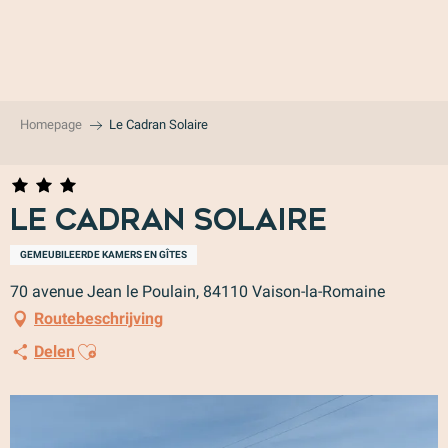
Aller
au
contenu
principal
Homepage
Le Cadran Solaire
Le Cadran Solaire
GEMEUBILEERDE KAMERS EN GÎTES
70 avenue Jean le Poulain, 84110 Vaison-la-Romaine
Routebeschrijving
Ajouter aux favoris
Delen