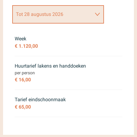
Tot
28 augustus 2026
Van
28 maart 2026
tot
25 april
2026
Week
€ 1.120,00
Van
26 april 2026
tot
29 mei
2026
Huurtarief lakens en handdoeken
Van
30 mei 2026
tot
27 juni 2026
per person
€ 16,00
Van
29 augustus 2026
tot
26
september 2026
Tarief eindschoonmaak
Van
27 september 2026
tot
24
oktober 2026
€ 65,00