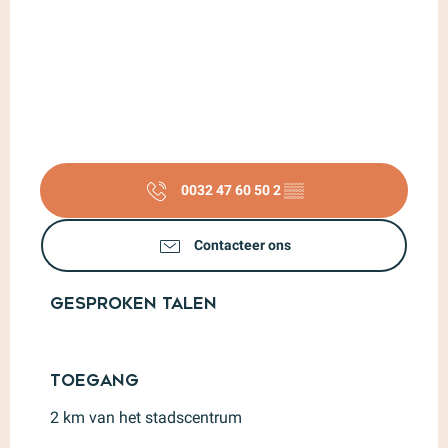
0032 47 60 50 2
▒▒
Contacteer ons
Gesproken talen
Gesproken talen
Toegang
Toegang
2 km van het stadscentrum