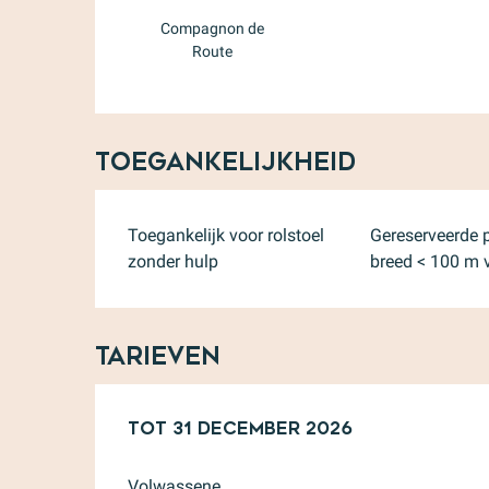
Compagnon de
Route
Toegankelijkheid
Toegankelijk voor rolstoel
Gereserveerde 
zonder hulp
breed < 100 m 
Tarieven
Van
Tot
1 februari 2026
31 december 2026
tot
31 decembe
Volwassene