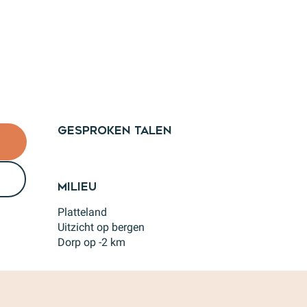
Gesproken talen
Gesproken talen
Milieu
Milieu
Platteland
Uitzicht op bergen
Dorp op -2 km