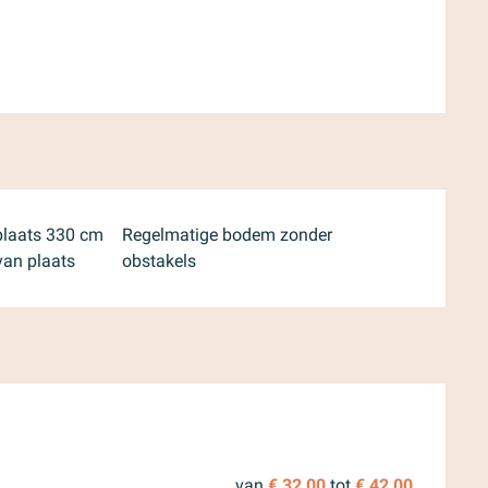
plaats 330 cm
Regelmatige bodem zonder
van plaats
obstakels
r 2026
van
€ 32,00
tot
€ 42,00