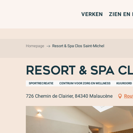
Aller
au
VERKEN
ZIEN EN
contenu
principal
Homepage
Resort & Spa Clos Saint-Michel
Resort & Spa C
SPORTRECREATIE
CENTRUM VOOR ZORG EN WELLNESS
KUUROORD
726 Chemin de Clairier, 84340 Malaucène
Rou