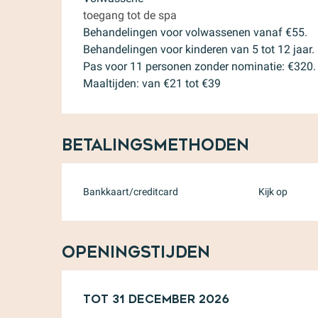
toegang tot de spa
Behandelingen voor volwassenen vanaf €55.
Behandelingen voor kinderen van 5 tot 12 jaar.
Pas voor 11 personen zonder nominatie: €320.
Maaltijden: van €21 tot €39
Betalingsmethoden
Bankkaart/creditcard
Kijk op
Openingstijden
Vanaf
Tot
31 december 2026
1 februari 2026
tot
31 dece