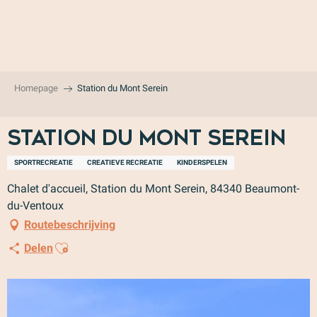
Aller
au
contenu
principal
Homepage
Station du Mont Serein
Station du Mont Serein
SPORTRECREATIE
CREATIEVE RECREATIE
KINDERSPELEN
Chalet d'accueil, Station du Mont Serein, 84340 Beaumont-
du-Ventoux
Routebeschrijving
Ajouter aux favoris
Delen