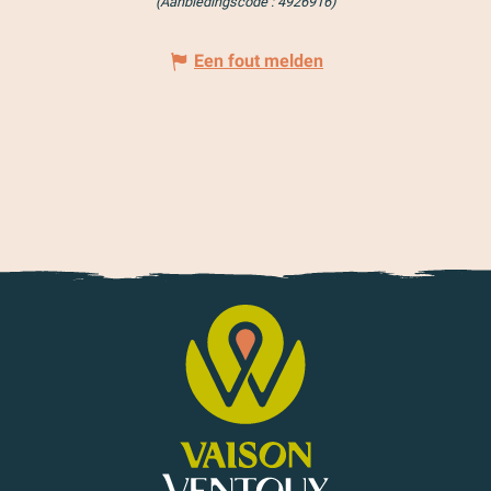
(Aanbiedingscode :
4926916
)
Een fout melden