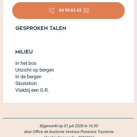
04 90 63 42
▒▒
Gesproken talen
Gesproken talen
Milieu
Milieu
In het bos
Uitzicht op bergen
In de bergen
Skistation
Vlakbij een G.R.
Bijgewerkt op 01 juli 2026 in 16:30
door Office de tourisme Ventoux Provence Tourisme