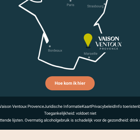
Hoe kom ik hier
Vaison Ventoux Provence
Juridische Informatie
Kaart
Privacybeleid
Info toeristen
Toegankelijkheid: voldoet niet
uttende lijsten. Overmatig alcoholgebruik is schadelijk voor de gezondheid: drink