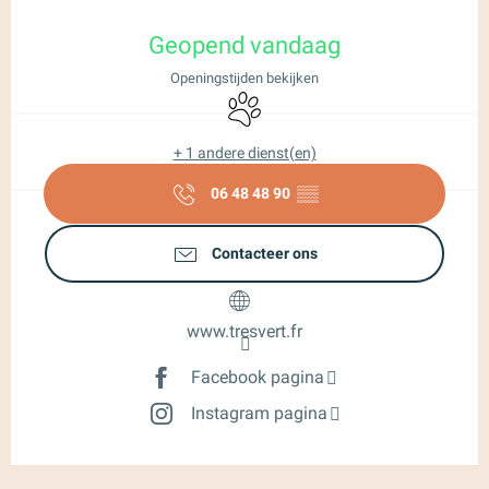
Openingstijden en contactgegeve
Geopend vandaag
Openingstijden bekijken
Dieren toegelaten
+ 1 andere dienst(en)
06 48 48 90
▒▒
Contacteer ons
www.tresvert.fr
Facebook pagina
Instagram pagina