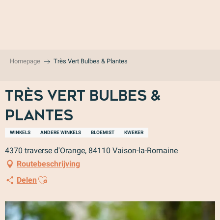
Aller
au
contenu
principal
Homepage
Très Vert Bulbes & Plantes
Très Vert Bulbes &
Plantes
WINKELS
ANDERE WINKELS
BLOEMIST
KWEKER
4370 traverse d'Orange, 84110 Vaison-la-Romaine
Routebeschrijving
Ajouter aux favoris
Delen