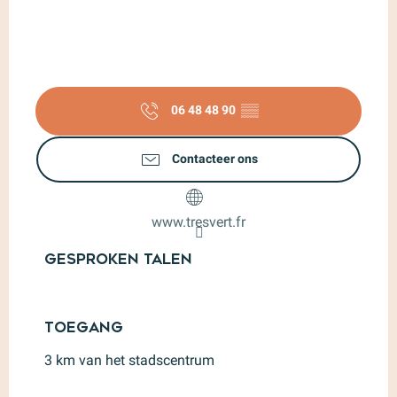
06 48 48 90
▒▒
Contacteer ons
www.tresvert.fr
Gesproken talen
Gesproken talen
Toegang
Toegang
3 km van het stadscentrum