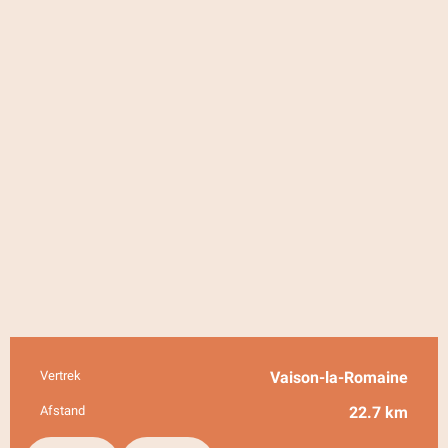
Vertrek
Vaison-la-Romaine
Praktische informatie
Afstand
22.7 km