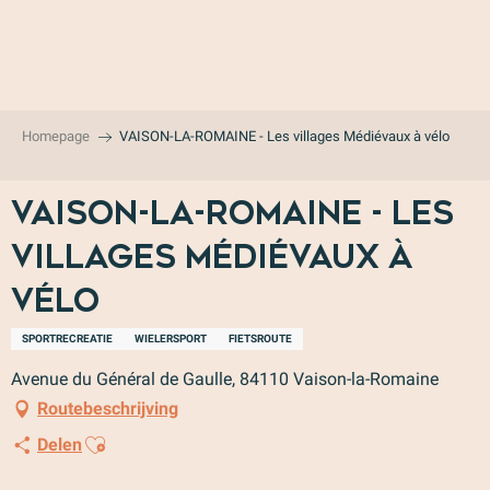
Aller
au
contenu
principal
Homepage
VAISON-LA-ROMAINE - Les villages Médiévaux à vélo
VAISON-LA-ROMAINE - Les
villages Médiévaux à
vélo
SPORTRECREATIE
WIELERSPORT
FIETSROUTE
Avenue du Général de Gaulle, 84110 Vaison-la-Romaine
Routebeschrijving
Ajouter aux favoris
Delen