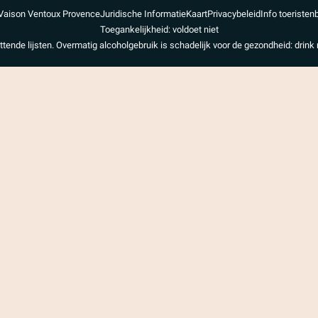
Vaison Ventoux Provence
Juridische Informatie
Kaart
Privacybeleid
Info toeristen
Toegankelijkheid: voldoet niet
uttende lijsten. Overmatig alcoholgebruik is schadelijk voor de gezondheid: drink