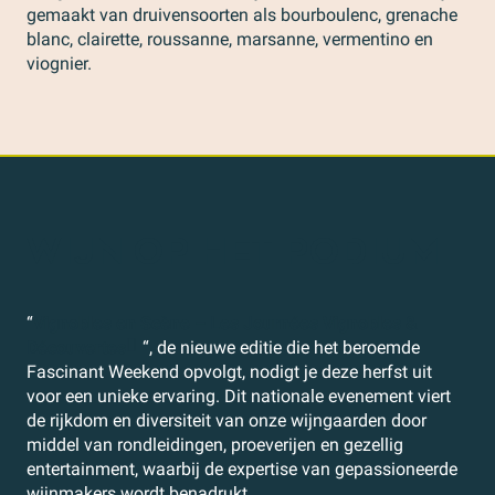
gemaakt van druivensoorten als bourboulenc, grenache
blanc, clairette, roussanne, marsanne, vermentino en
viognier.
WIJN OP HET PODIUM
“
Vignobles en Scène – Les Journées Vignobles &
Découvertes
“, de nieuwe editie die het beroemde
Fascinant Weekend opvolgt, nodigt je deze herfst uit
voor een unieke ervaring. Dit nationale evenement viert
de rijkdom en diversiteit van onze wijngaarden door
middel van rondleidingen, proeverijen en gezellig
entertainment, waarbij de expertise van gepassioneerde
wijnmakers wordt benadrukt.