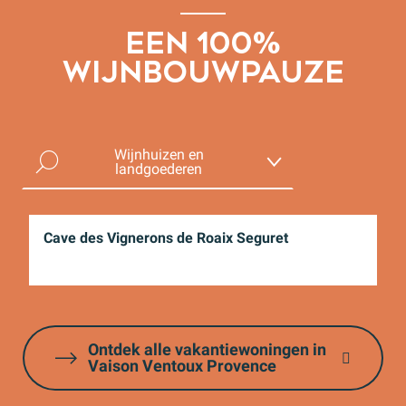
EEN 100%
WIJNBOUWPAUZE
Wijnhuizen en
landgoederen
Oeno Evenementen
Cave des Vignerons de Roaix Seguret
Cl
Wijn
Ontdek alle vakantiewoningen in
Vaison Ventoux Provence