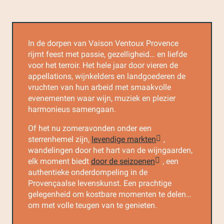
In de dorpen van Vaison Ventoux Provence
rijmt feest met passie, gezelligheid… en liefde
voor het terroir. Het hele jaar door vieren de
appellations, wijnkelders en landgoederen de
vruchten van hun arbeid met smaakvolle
evenementen waar wijn, muziek en plezier
harmonieus samengaan.
Of het nu zomeravonden onder een
sterrenhemel zijn,
levendige markten
,
wandelingen door het hart van de wijngaarden,
elk moment biedt
door de seizoenen
, een
authentieke onderdompeling in de
Provençaalse levenskunst. Een prachtige
gelegenheid om kostbare momenten te delen…
om met volle teugen van te genieten.