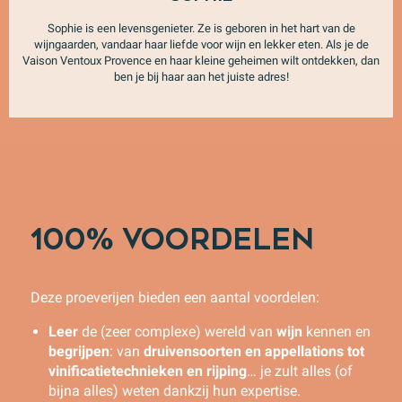
Sophie is een levensgenieter. Ze is geboren in het hart van de
wijngaarden, vandaar haar liefde voor wijn en lekker eten. Als je de
Vaison Ventoux Provence en haar kleine geheimen wilt ontdekken, dan
ben je bij haar aan het juiste adres!
100% VOORDELEN
Deze proeverijen bieden een aantal voordelen:
Leer
de (zeer complexe) wereld van
wijn
kennen en
begrijpen
: van
druivensoorten en appellations tot
vinificatietechnieken en rijping
… je zult alles (of
bijna alles) weten dankzij hun expertise.