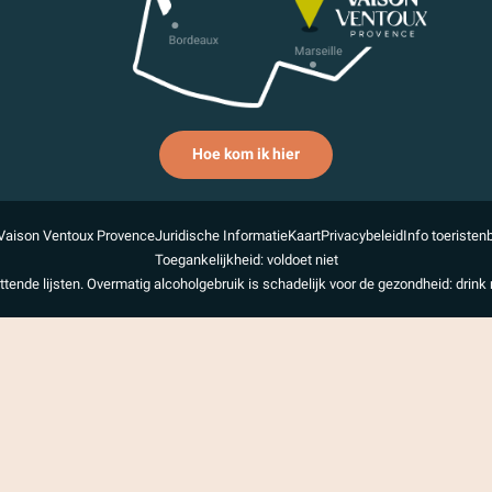
Hoe kom ik hier
Vaison Ventoux Provence
Juridische Informatie
Kaart
Privacybeleid
Info toeristen
Toegankelijkheid: voldoet niet
uttende lijsten. Overmatig alcoholgebruik is schadelijk voor de gezondheid: drink