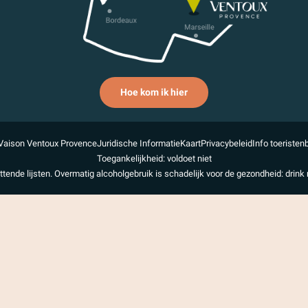
Hoe kom ik hier
Vaison Ventoux Provence
Juridische Informatie
Kaart
Privacybeleid
Info toeristen
Toegankelijkheid: voldoet niet
uttende lijsten. Overmatig alcoholgebruik is schadelijk voor de gezondheid: drink