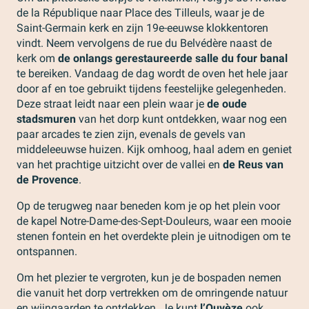
de la République naar Place des Tilleuls, waar je de
Saint-Germain kerk en zijn 19e-eeuwse klokkentoren
vindt. Neem vervolgens de rue du Belvédère naast de
kerk om
de onlangs gerestaureerde salle du four banal
te bereiken. Vandaag de dag wordt de oven het hele jaar
door af en toe gebruikt tijdens feestelijke gelegenheden.
Deze straat leidt naar een plein waar je
de oude
stadsmuren
van het dorp kunt ontdekken, waar nog een
paar arcades te zien zijn, evenals de gevels van
middeleeuwse huizen. Kijk omhoog, haal adem en geniet
van het prachtige uitzicht over de vallei en
de Reus van
de Provence
.
Op de terugweg naar beneden kom je op het plein voor
de kapel Notre-Dame-des-Sept-Douleurs, waar een mooie
stenen fontein en het overdekte plein je uitnodigen om te
ontspannen.
Om het plezier te vergroten, kun je de bospaden nemen
die vanuit het dorp vertrekken om de omringende natuur
en wijngaarden te ontdekken. Je kunt
l’Ouvèze
ook