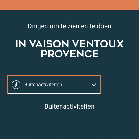
Dingen om te zien en te doen
IN VAISON VENTOUX
PROVENCE
Buitenactiviteiten
Familie Vrienden
Buitenactiviteiten
Welzijn
Gyro-Drome
Pr
Erfgoed