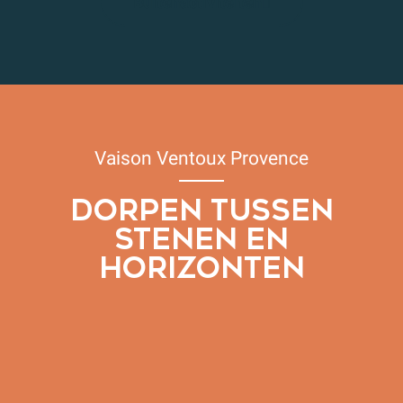
Buitenactiviteiten
Kunst en ambachten
Agenda
Vaison Ventoux Provence
DORPEN TUSSEN
STENEN EN
HORIZONTEN
Onze wijndorpen
Onze middeleeuwse dorpen in de regio Voconces
Onze Romeinse en middeleeuwse dorpen
Onze bergdorpen
Onze Tempeliersdorpen