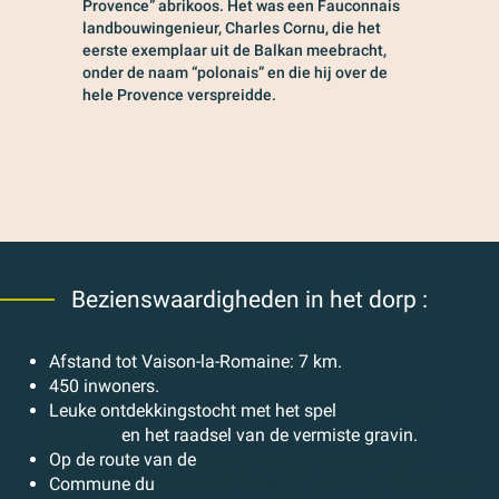
Provence” abrikoos. Het was een Fauconnais
landbouwingenieur, Charles Cornu, die het
eerste exemplaar uit de Balkan meebracht,
onder de naam “polonais” en die hij over de
hele Provence verspreidde.
Bezienswaardigheden in het dorp :
Afstand tot Vaison-la-Romaine: 7 km.
450 inwoners.
Leuke ontdekkingstocht met het spel
Intrige in de
dorpen
en het raadsel van de vermiste gravin.
Op de route van de
Chemin des Chapelles n°5
Commune du
Parc Naturel Régional du Mont Ventoux