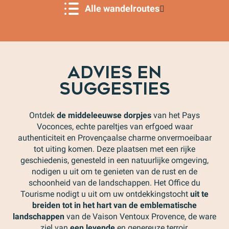
Onze partners
Alle wandelroutes
Kelders en landgoederen
ADVIES EN
SUGGESTIES
Ontdek
de middeleeuwse dorpjes
van het Pays
Voconces, echte pareltjes van erfgoed waar
authenticiteit en Provençaalse charme onvermoeibaar
tot uiting komen. Deze plaatsen met een rijke
geschiedenis, genesteld in een natuurlijke omgeving,
nodigen u uit om te genieten van de rust en de
schoonheid van de landschappen. Het Office du
Tourisme nodigt u uit om uw ontdekkingstocht
uit te
breiden tot in het hart van de emblematische
landschappen
van de Vaison Ventoux Provence, de ware
ziel van
een levende
en genereuze terroir.