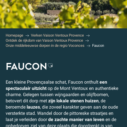
Homepage
Verken Vaison Ventoux Provence
Ontdek de rijkdom van Vaison Ventoux Provence
Onze middeleeuwse dorpen in de regio Voconces
Faucon
FAUCON
Ajouter aux favoris
Een kleine Provençaalse schat, Faucon onthult
een
spectaculair uitzicht
op de Mont Ventoux en authentieke
charme. Gelegen tussen wijngaarden en olijfbomen,
betovert dit dorp met
zijn lokale stenen huizen
, de
beroemde
lauzes
, die zoveel karakter geven aan de oude
versterkte stad. Wandel door de pittoreske straatjes en
laat je verleiden door
de zachte manier van leven
en de
onbedorven ziel van deze plaats die doordrenkt is van