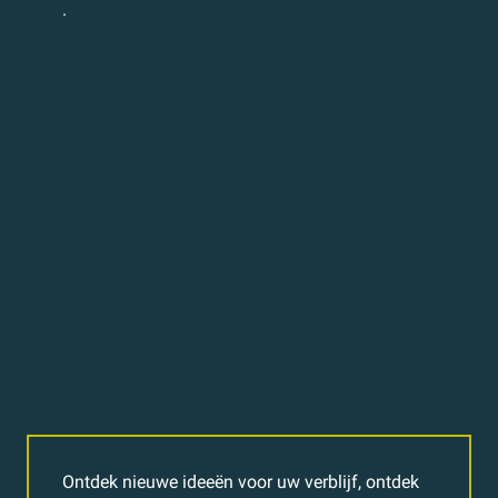
.
Zoom Ventoux Provence
395KB
Coup de Cœur :
In 2015 vierde het dorp de terugkoop van de
heerlijkheidsrechten door de Fauconnais van de
vertegenwoordiger van de paus om hun autonomie
te behouden, die ze op 11 juli 1565 hadden
verkregen. Dit was de aanleiding voor een mooi
middeleeuws feest in het hele dorp, dat diende als
herinnering aan de zorg van de opeenvolgende
inwoners om hun levenskwaliteit te behouden en te
verdedigen.
Ontdek nieuwe ideeën voor uw verblijf, ontdek