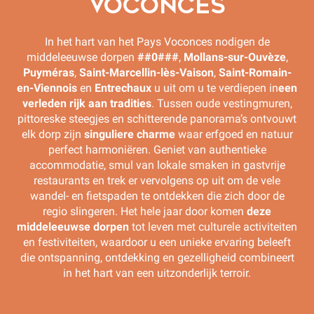
VOCONCES
In het hart van het Pays Voconces nodigen de
middeleeuwse dorpen
##0###
,
Mollans-sur-Ouvèze
,
Puyméras
,
Saint-Marcellin-lès-Vaison
,
Saint-Romain-
en-Viennois
en
Entrechaux
u uit om u te verdiepen in
een
verleden rijk aan tradities
. Tussen oude vestingmuren,
pittoreske steegjes en schitterende panorama’s ontvouwt
elk dorp zijn
singuliere charme
waar erfgoed en natuur
perfect harmoniëren. Geniet van authentieke
accommodatie, smul van lokale smaken in gastvrije
restaurants en trek er vervolgens op uit om de vele
wandel- en fietspaden te ontdekken die zich door de
regio slingeren. Het hele jaar door komen
deze
middeleeuwse dorpen
tot leven met culturele activiteiten
en festiviteiten, waardoor u een unieke ervaring beleeft
die ontspanning, ontdekking en gezelligheid combineert
in het hart van een uitzonderlijk terroir.