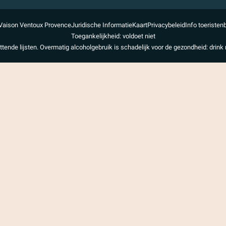
Vaison Ventoux Provence
Juridische Informatie
Kaart
Privacybeleid
Info toeristen
Toegankelijkheid: voldoet niet
uttende lijsten. Overmatig alcoholgebruik is schadelijk voor de gezondheid: drink