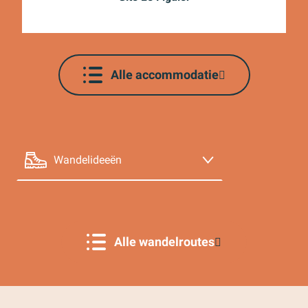
Agenda
Alle accommodatie
Wandelideeën
La randonnée de Mollans-sur-Ouvèze par Terra
Rando
Ideeën voor fietsen
Onze partners
Alle wandelroutes
Kelders en landgoederen