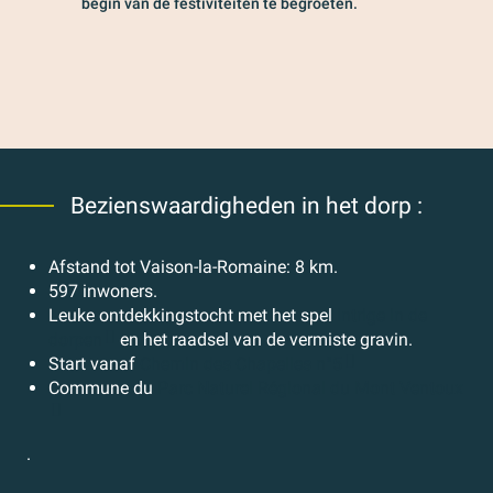
begin van de festiviteiten te begroeten.
Bezienswaardigheden in het dorp :
Afstand tot Vaison-la-Romaine: 8 km.
597 inwoners.
Leuke ontdekkingstocht met het spel
Intrige in de
dorpen
en het raadsel van de vermiste gravin.
Start vanaf
Chemin des Chapelles n°5
Commune du
Parc Naturel Régional du Mont Ventoux
.