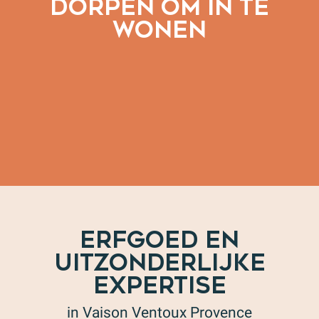
DORPEN OM IN TE
WONEN
Onze wijndorpen
Onze Romeinse en middeleeuwse dorpen
Onze Tempeliersdorpen
Onze bergdorpen
Onze middeleeuwse dorpen in de regio Voconces
ERFGOED EN
UITZONDERLIJKE
EXPERTISE
in Vaison Ventoux Provence