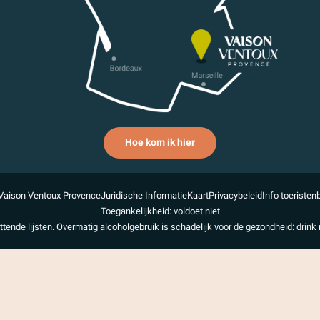
Hoe kom ik hier
Vaison Ventoux Provence
Juridische Informatie
Kaart
Privacybeleid
Info toeristen
Toegankelijkheid: voldoet niet
uttende lijsten. Overmatig alcoholgebruik is schadelijk voor de gezondheid: drink