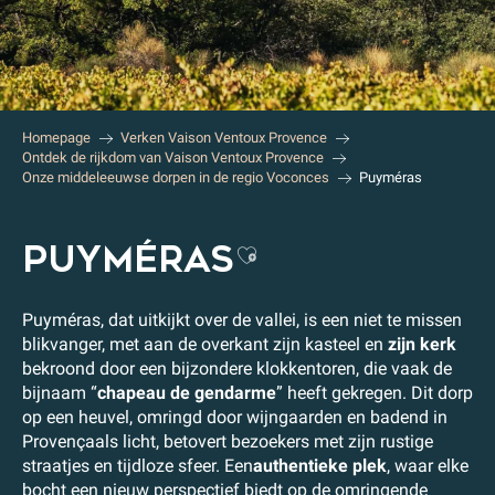
Homepage
Verken Vaison Ventoux Provence
Ontdek de rijkdom van Vaison Ventoux Provence
Onze middeleeuwse dorpen in de regio Voconces
Puyméras
PUYMÉRAS
Ajouter aux favo
Puyméras, dat uitkijkt over de vallei, is een niet te missen
blikvanger, met aan de overkant zijn kasteel en
zijn kerk
bekroond door een bijzondere klokkentoren, die vaak de
bijnaam “
chapeau de gendarme
” heeft gekregen. Dit dorp
op een heuvel, omringd door wijngaarden en badend in
Provençaals licht, betovert bezoekers met zijn rustige
straatjes en tijdloze sfeer. Een
authentieke plek
, waar elke
bocht een nieuw perspectief biedt op de omringende