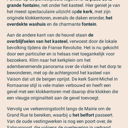
grande fontain
e, net onder het kasteel. Hier geniet je van
het meest spectaculaire uitzicht op
de kerk
, met zijn
originele klokkentoren, evenals de daken eronder,
het
overdekte washuis
en de charmante
fontein
.
Aan de andere kant van de heuvel staan
de
overblijfselen van het kasteel
, verwoest door de lokale
bevolking tijdens de Franse Revolutie. Het is nu gekocht
door een particulier en is helaas niet toegankelijk voor
bezoekers. Klim naar het kerkplein om het
adembenemende panorama over de vlakte en het dorp te
bewonderen, met op de achtergrond het kasteel van
Vaison dat uit de bergen oprijst. De kerk Saint-Michel in
Romaanse stijl is vele malen verbouwd en heeft een
gevel met een klokkentoren met daarop drie klokken die
een vleugje originaliteit aan de gevel toevoegt.
Vervolg uw verkenningstocht langs de Mairie om de
Grand Rue te bereiken, waarbij u
het belfort
passeert.
Van de oude vestingwerken is nog een poort over, de
Sabrunpoort, die volgens de overlevering in verband