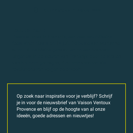
Zoom Ventoux Provence
395KB
Coup de Cœur :
Presque uniek in Frankrijk: een zeer republikeins
feest vindt plaats op 14 juli. De buste van Marianne
wordt uit de Mairie gehaald en op een brancard,
uitgedost in de kleuren van Frankrijk, door de straten
van het dorp gedragen. Kinderen verkleed als
revolutionairen volgen de optocht.
Op zoek naar inspiratie voor je verblijf? Schrijf
je in voor de nieuwsbrief van Vaison Ventoux
Provence en blijf op de hoogte van al onze
ideeën, goede adressen en nieuwtjes!