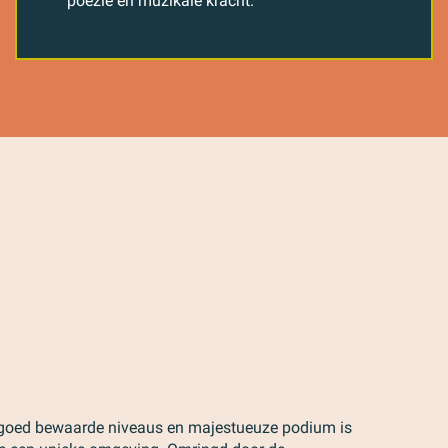
poëzie en muzikale kracht.
k goed bewaarde niveaus en majestueuze podium is