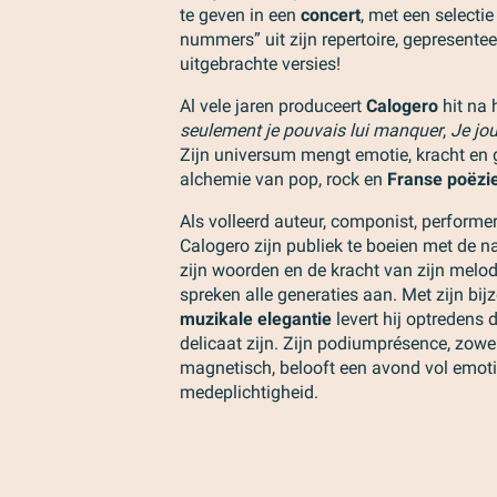
te geven in een
concert
, met een selecti
nummers” uit zijn repertoire, gepresentee
uitgebrachte versies!
Al vele jaren produceert
Calogero
hit na 
seulement je pouvais lui manquer
,
Je jo
Zijn universum mengt emotie, kracht en 
alchemie van pop, rock en
Franse poëzi
Als volleerd auteur, componist, perform
Calogero zijn publiek te boeien met de 
zijn woorden en de kracht van zijn melodi
spreken alle generaties aan. Met zijn bi
muzikale elegantie
levert hij optredens 
delicaat zijn. Zijn podiumprésence, zowe
magnetisch, belooft een avond vol emoti
medeplichtigheid.