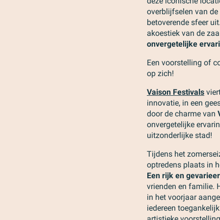
deze iconische locat
overblijfselen van 
betoverende sfeer uit
akoestiek van de zaal
onvergetelijke ervar
Een voorstelling of c
op zich!
Vaison Festivals
vier
innovatie, in een gees
door de charme van
onvergetelijke ervari
uitzonderlijke stad!
Tijdens het zomerseiz
optredens plaats in 
Een rijk en gevarie
vrienden en familie.
in het voorjaar aange
iedereen toegankelijk 
artistieke voorstellin