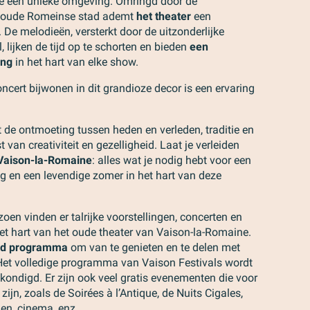
ie een unieke omgeving. Omringd door de
de oude Romeinse stad ademt
het theater
een
. De melodieën, versterkt door de uitzonderlijke
, lijken de tijd op te schorten en bieden
een
ing
in het hart van elke show.
oncert bijwonen in dit grandioze decor is een ervaring
t de ontmoeting tussen heden en verleden, traditie en
t van creativiteit en gezelligheid. Laat je verleiden
Vaison-la-Romaine
: alles wat je nodig hebt voor een
ng en een levendige zomer in het hart van deze
oen vinden er talrijke voorstellingen, concerten en
het hart van het oude theater van Vaison-la-Romaine.
erd programma
om van te genieten en te delen met
 Het volledige programma van Vaison Festivals wordt
kondigd. Er zijn ook veel gratis evenementen die voor
zijn, zoals de Soirées à l’Antique, de Nuits Cigales,
gen, cinema, enz.