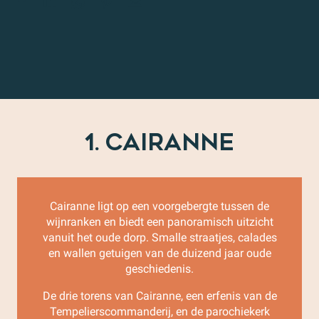
1. CAIRANNE
Cairanne ligt op een voorgebergte tussen de
wijnranken en biedt een panoramisch uitzicht
vanuit het oude dorp. Smalle straatjes, calades
en wallen getuigen van de duizend jaar oude
geschiedenis.
De drie torens van Cairanne, een erfenis van de
Tempelierscommanderij, en de parochiekerk