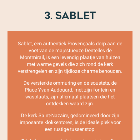
3. SABLET
Sablet, een authentiek Provençaals dorp aan de
voet van de majestueuze Dentelles de
Montmirail, is een levendig plaatje van huizen
met warme gevels die zich rond de kerk
verstrengelen en zijn tijdloze charme behouden.
De versterkte ommuring en de soustets, de
Place Yvan Audouard, met zijn fontein en
wasplaats, zijn allemaal plaatsen die het
ontdekken waard zijn.
De kerk Saint-Nazaire, gedomineerd door zijn
imposante klokkentoren, is de ideale plek voor
een rustige tussenstop.