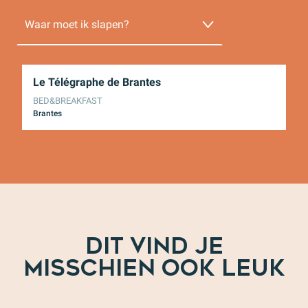
Waar moet ik slapen?
Waar kun je eten?
Le Télégraphe de Brantes
Vi
BED&BREAKFAST
BE
Wat kan ik doen?
Brantes
Va
DIT VIND JE
MISSCHIEN OOK LEUK
Wijntoerisme in al zijn vormen