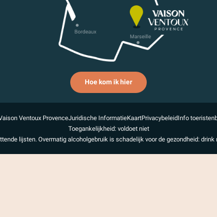
Hoe kom ik hier
Vaison Ventoux Provence
Juridische Informatie
Kaart
Privacybeleid
Info toeristen
Toegankelijkheid: voldoet niet
uttende lijsten. Overmatig alcoholgebruik is schadelijk voor de gezondheid: drink